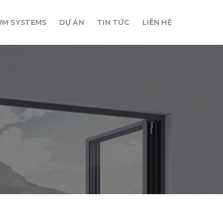
UM SYSTEMS
DỰ ÁN
TIN TỨC
LIÊN HỆ