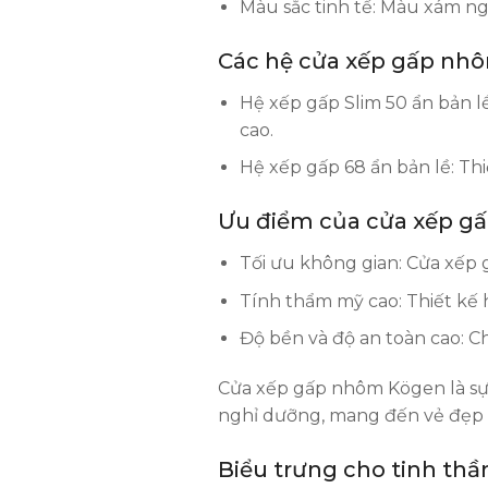
Màu sắc tinh tế: Màu xám ng
Các hệ cửa xếp gấp nh
Hệ xếp gấp Slim 50 ẩn bản l
cao.
Hệ xếp gấp 68 ẩn bản lề: Th
Ưu điểm của cửa xếp g
Tối ưu không gian: Cửa xếp g
Tính thẩm mỹ cao: Thiết kế h
Độ bền và độ an toàn cao: Ch
Cửa xếp gấp nhôm Kögen là sự 
nghỉ dưỡng, mang đến vẻ đẹp sa
Biểu trưng cho tinh thầ