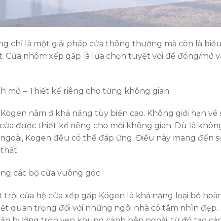
chỉ là một giải pháp cửa thông thường mà còn là biểu
hất. Cửa nhôm xếp gấp là lựa chọn tuyệt vời để đóng/mở v
h mở – Thiết kế riêng cho từng không gian
 Kögen nằm ở khả năng tùy biến cao. Không giới hạn về 
cửa được thiết kế riêng cho mỗi không gian. Dù là khôn
 ngoài, Kögen đều có thể đáp ứng. Điều này mang đến sự 
 thất.
rong các bộ cửa vuông góc
trội của hệ cửa xếp gấp Kögen là khả năng loại bỏ hoà
ệt quan trọng đối với những ngôi nhà có tầm nhìn đẹp. 
 tận hưởng trọn vẹn khung cảnh bên ngoài, từ đó tạo cả