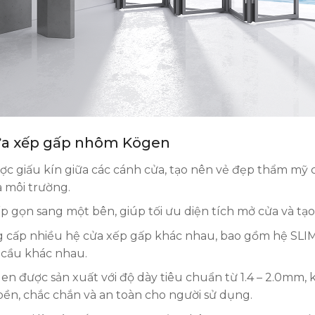
cửa xếp gấp nhôm Kögen
ược giấu kín giữa các cánh cửa, tạo nên vẻ đẹp thẩm mỹ 
à môi trường.
xếp gọn sang một bên, giúp tối ưu diện tích mở cửa và t
 cấp nhiều hệ cửa xếp gấp khác nhau, bao gồm hệ SLIM 
u cầu khác nhau.
en được sản xuất với độ dày tiêu chuẩn từ 1.4 – 2.0mm, 
ền, chắc chắn và an toàn cho người sử dụng.