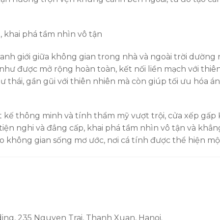
 khai phá tầm nhìn vô tận
nh giới giữa không gian trong nhà và ngoài trời dường 
hư được mở rộng hoàn toàn, kết nối liền mạch với thiên
ư thái, gần gũi với thiên nhiên mà còn giúp tối ưu hóa á
iết kế thông minh và tính thẩm mỹ vượt trội, cửa xếp gấ
iện nghi và đẳng cấp, khai phá tầm nhìn vô tận và khẳn
o không gian sống mơ ước, nơi cá tính được thể hiện mộ
ding, 235 Nguyen Trai, Thanh Xuan, Hanoi.