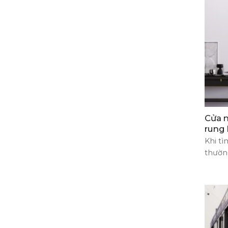
Cửa n
rung 
Khi tì
thườn