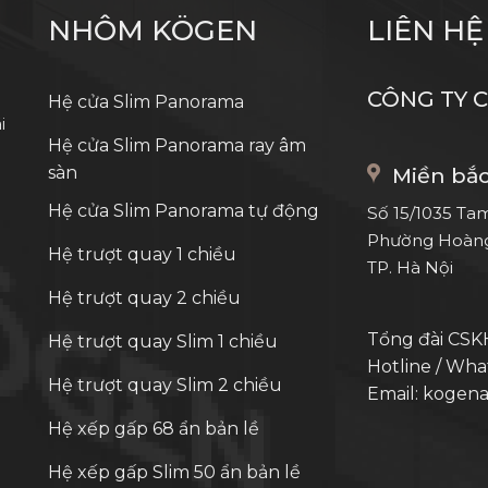
NHÔM KÖGEN
LIÊN HỆ
CÔNG TY 
Hệ cửa Slim Panorama
i
Hệ cửa Slim Panorama ray âm
sàn
Miền bắ
Hệ cửa Slim Panorama tự động
Số 15/1035 Tam
Phường Hoàng
Hệ trượt quay 1 chiều
TP. Hà Nội
Hệ trượt quay 2 chiều
Tổng đài CSKH
Hệ trượt quay Slim 1 chiều
Hotline / Wha
Hệ trượt quay Slim 2 chiều
Email: koge
Hệ xếp gấp 68 ẩn bản lề
Hệ xếp gấp Slim 50 ẩn bản lề