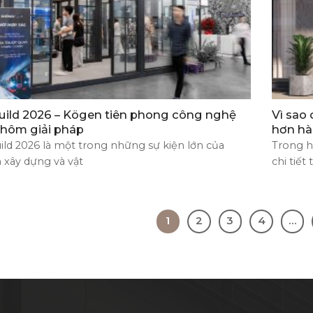
uild 2026 – Kögen tiên phong công nghệ
Vì sao
nhôm giải pháp
hơn hà
ild 2026 là một trong những sự kiện lớn của
Trong hà
 xây dựng và vật
chi tiết
1
2
3
4
…