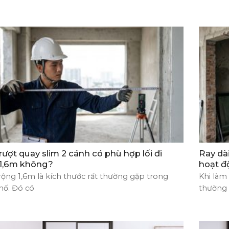
rượt quay slim 2 cánh có phù hợp lối đi
Ray dà
 1,6m không?
hoạt đ
 rộng 1,6m là kích thước rất thường gặp trong
Khi làm
hố. Đó có
thường 