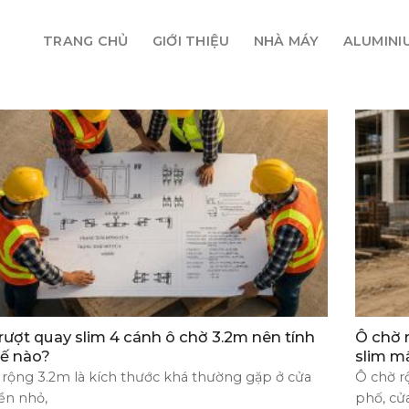
TRANG CHỦ
GIỚI THIỆU
NHÀ MÁY
ALUMINI
rượt quay slim 4 cánh ô chờ 3.2m nên tính
Ô chờ 
hế nào?
slim m
 rộng 3.2m là kích thước khá thường gặp ở cửa
Ô chờ r
ền nhỏ,
phố, cử