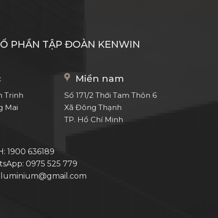
CỔ PHẦN TẬP ĐOÀN KENWIN
c
Miền nam
 Trinh
Số 171/2 Thới Tam Thôn 6
 Mai
Xã Đông Thạnh
TP. Hồ Chí Minh
: 1900 636189
tsApp: 0975 525 779
naluminium@gmail.com