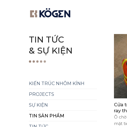
Skip
to
content
TIN TỨC
& SỰ KIỆN
KIẾN TRÚC NHÔM KÍNH
PROJECTS
Cửa t
SỰ KIỆN
ray t
TIN SẢN PHẨM
Ô chờ
mặt ti
TIN TỨC