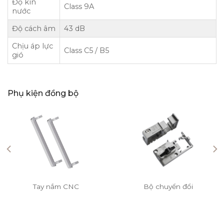
Độ kín
Class 9A
nước
Độ cách âm
43 dB
Chịu áp lực
Class C5 / B5
gió
Phụ kiện đồng bộ
Tay nắm CNC
Bộ chuyển đổi