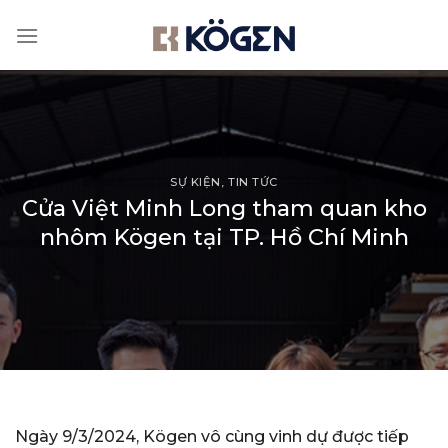
Skip
to
content
SỰ KIỆN
,
TIN TỨC
Cửa Việt Minh Long tham quan kho
nhôm Kögen tại TP. Hồ Chí Minh
Ngày 9/3/2024, Kögen vô cùng vinh dự được tiếp